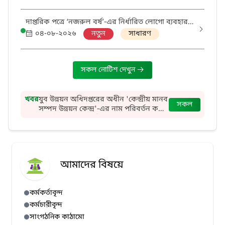
দাপ্তরিক পত্রে ‘নজরুল বর্ষ’-এর নির্ধারিত লোগো ব্যবহার
সংক্রান্ত নির্দেশনা।
০৪-০৮-২০২৬
নতুন
সাধারণ
সকল নোটিশ দেখুন
খবর
যুব উন্নয়ন অধিদপ্তরের অধীন 'কেন্দ্রীয় মানব
সকল
সম্পদ উন্নয়ন কেন্দ্র'-এর নাম পরিবর্তন করে
"যুব উন্নয়ন একাডেমি" করা হয়েছে এবং
'আঞ্চলিক মানব সম্পদ উন্নয়ন কেন্দ্র ও
আঞ্চলিক যুব উন্নয়ন কেন্দ্র'-এর নাম
পরিবর্তন করে আঞ্চলিক যুব উন্নয়ন
একাডেমি করা হয়েছে।
আমাদের বিষয়ে
কর্মকর্তাবৃন্দ
কর্মচারীবৃন্দ
সাংগঠনিক কাঠামো