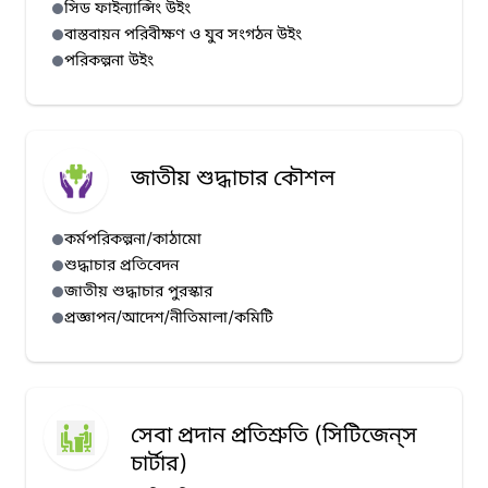
সিড ফাইন্যান্সিং উইং
বাস্তবায়ন পরিবীক্ষণ ও যুব সংগঠন উইং
পরিকল্পনা উইং
জাতীয় শুদ্ধাচার কৌশল
কর্মপরিকল্পনা/কাঠামো
শুদ্ধাচার প্রতিবেদন
জাতীয় শুদ্ধাচার পুরস্কার
প্রজ্ঞাপন/আদেশ/নীতিমালা/কমিটি
সেবা প্রদান প্রতিশ্রুতি (সিটিজেন্‌স
চার্টার)