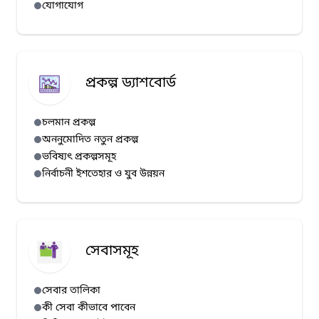
যোগাযোগ
প্রকল্প ড্যাশবোর্ড
চলমান প্রকল্প
অননুমোদিত নতুন প্রকল্প
ভবিষ্যৎ প্রকল্পসমূহ
নির্বাচনী ইশতেহার ও যুব উন্নয়ন
সেবাসমূহ
সেবার তালিকা
কী সেবা কীভাবে পাবেন