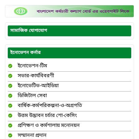
সামাজিক যোগাযোগ
ইনোভেশন কর্নার
ইনোভেশন-টিম
সভার-কার্যবিবরণী
ইনোভেটিভ-আইডিয়া
ডিজিটাল সেবা
বার্ষিক-কর্মপরিকল্পনা-ও-অগ্রগতি
উত্তম উদ্ভাবন চর্চার শো-কেসিং
প্রশিক্ষণ ও কর্মশালায় মনোনয়ন
সম্মাননা প্রদান