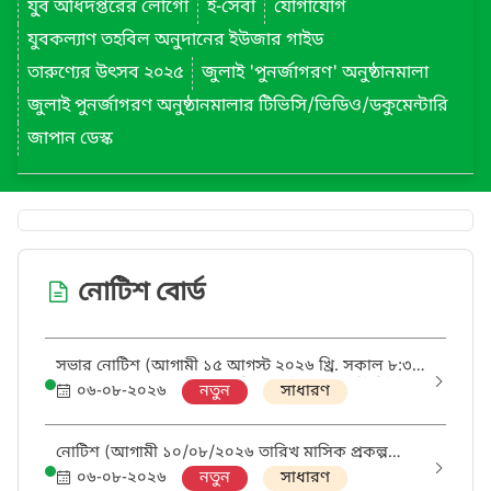
যু্ব অধিদপ্তরের লোগো
ই-সেবা
যোগাযোগ
যুবকল্যাণ তহবিল অনুদানের ইউজার গাইড
তারুণ্যের উৎসব ২০২৫
জুলাই 'পুনর্জাগরণ' অনুষ্ঠানমালা
জুলাই পুনর্জাগরণ অনুষ্ঠানমালার টিভিসি/ভিডিও/ডকুমেন্টারি
জাপান ডেস্ক
নোটিশ বোর্ড
সভার নোটিশ (আগামী ১৫ আগস্ট ২০২৬ খ্রি. সকাল ৮:৩০
টার মধ্যে ঢাকার সাভারস্থ জাতীয় যুব উন্নয়ন ইনস্টিটিউট
০৬-০৮-২০২৬
নতুন
সাধারণ
এর অডিটোরিয়ামে কর্মশালায় উপস্থিত থাকার জন্য
অনুরোধ করা হলো)।
নোটিশ (আগামী ১০/০৮/২০২৬ তারিখ মাসিক প্রকল্প
পর্যালোচনা সভা)।
০৬-০৮-২০২৬
নতুন
সাধারণ